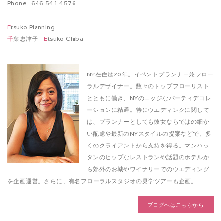
Phone . 646 541 4576
E
tsuko Planning
千
葉恵津子
E
tsuko Chiba
NY在住歴20年。イベントプランナー兼フロー
ラルデザイナー。数々のトップフローリスト
とともに働き、NYのエッジなパーティデコレ
ーションに精通。特にウエディンクに関して
は、プランナーとしても彼女ならではの細か
い配慮や最新のNYスタイルの提案などで、多
くのクライアントから支持を得る。マンハッ
タンのヒップなレストランや話題のホテルか
ら郊外のお城やワイナリーでのウエディング
を企画運営。さらに、有名フローラルスタジオの見学ツアーも企画。
ブログへはこちらから