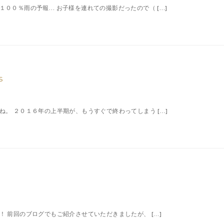
００％雨の予報… お子様を連れての撮影だったので（ […]
S
。 ２０１６年の上半期が、もうすぐで終わってしまう […]
 前回のブログでもご紹介させていただきましたが、 […]