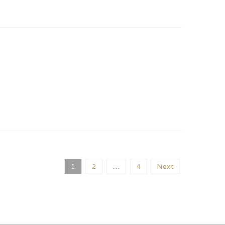
1
2
…
4
Next